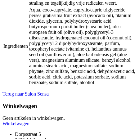
straling en tegelijktijdig vrije radicalen weert.
Aqua, coco-caprylate, caprylic/capric triglyceride,
persea gratissima fruit extract (avocado oil), titanium
dioxide, glycerin, polyhydroxystearic acid,
butyrospermum parkii butter (shea butter), olea
europaea fruit oil (olive oil), polyglyceryl-3
diisostearate, hydrogenated coconut oil (coconut oil),
polyglyceryl-2 dipolyhydroxystearate, parfum,
Ingrediënten
tocopheryl acetate (vitamine e), helianthus annuus
seed oil (sunflower oil), aloe barbadensis gel (aloe
vera), magnesium aluminum silicate, benzyl alcohol,
alumina stearic acid, magnesium sulfate, sodium
phytate, zinc sulfate, benzoic acid, dehydroacetic acid,
sorbic acid, citric acid, potassium sorbate, sodium
benzoate, sodium sulfate, alcohol
Terug naar Salon Sensa
Winkelwagen
Geen artikelen in winkelwagen.
Winkelwagen
Dorpsstraat 5